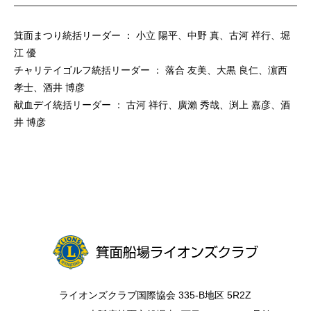
箕面まつり統括リーダー ： 小立 陽平、中野 真、古河 祥行、堀
江 優
チャリテイゴルフ統括リーダー ： 落合 友美、大黒 良仁、濵西
孝士、酒井 博彦
献血デイ統括リーダー ： 古河 祥行、廣瀨 秀哉、渕上 嘉彦、酒
井 博彦
ライオンズクラブ国際協会 335-B地区 5R2Z