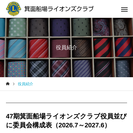
役員紹介
サービスサンプル4
サービスサン
news
news
役員紹介
「箕面市献血デイ」ご協力
地区ガバナー「アクテ
への御礼と結果のご報告
ティ最優秀賞」受賞致
した。
47期箕面船場ライオンズクラブ役員並び
に委員会構成表（2026.7～2027.6）