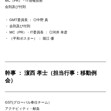
MC（PR）・IT情報技術
会則及び付則
・ GMT委員長 ： ◎中野 真
・ 会則及び付則
・ MC（PR）・IT委員長 ： ◎河井 幸彦
・ （平和ポスター） ： 堀江 優
幹事 ： 濵西 孝士（担当行事：移動例
会）
GST(グローバル奉仕チーム）
アクテビィティ・献血