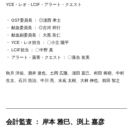
YCE・レオ・LCIF・アラート・クエスト
・ GST委員長 ： ◎濵西 孝士
・ 献血委員長 ： ◎古河 祥行
・ 献血副委員長 ： 大黒 良仁
・ YCE・レオ担当 ： 〇小立 陽平
・ LCIF担当 ： 〇中野 真
・ アラート・薬害・クエスト ： 〇落合 友美
秋月 洋佑、酒井 達也、土岡 広隆、濵田 直己、村田 将樹、中村
生太、石川 浩治、中川 亮、水嶌 太樹、大林 伸也、前田 智之
会計監査 ： 岸本 雅巳、渕上 嘉彦