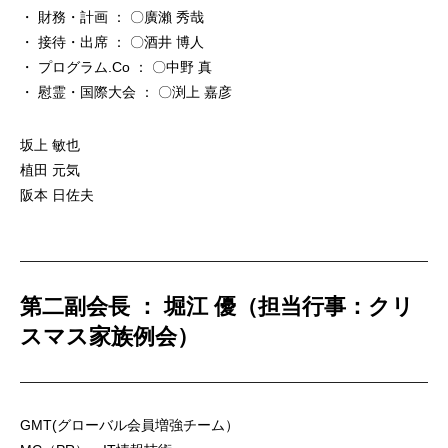
・ 財務・計画 ： 〇廣瀨 秀哉
・ 接待・出席 ： 〇酒井 博人
・ プログラム.Co ： 〇中野 真
・ 慰霊・国際大会 ： 〇渕上 嘉彦
坂上 敏也
植田 元気
阪本 日佐夫
第二副会長 ： 堀江 優（担当行事：クリ
スマス家族例会）
GMT(グローバル会員増強チーム）