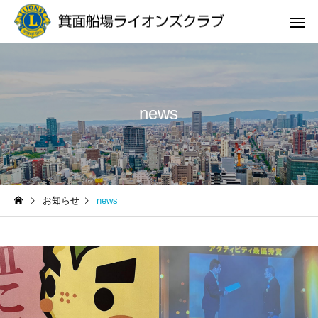
news
サービスサンプル4
サービスサン
news
news
お知らせ
news
「箕面市献血デイ」ご協力
地区ガバナー「アクテ
への御礼と結果のご報告
ティ最優秀賞」受賞致
した。