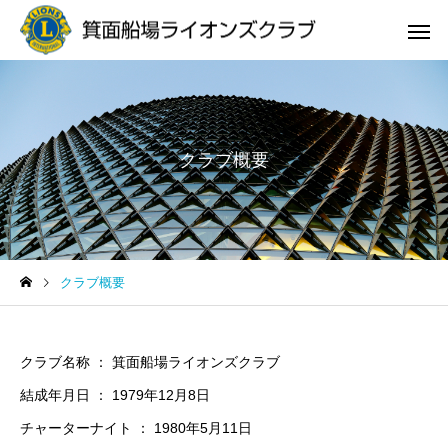
クラブ概要
サービスサンプル4
サービスサン
news
news
クラブ概要
「箕面市献血デイ」ご協力
地区ガバナー「アクテ
への御礼と結果のご報告
ティ最優秀賞」受賞致
した。
クラブ名称 ： 箕面船場ライオンズクラブ
結成年月日 ： 1979年12月8日
チャーターナイト ： 1980年5月11日